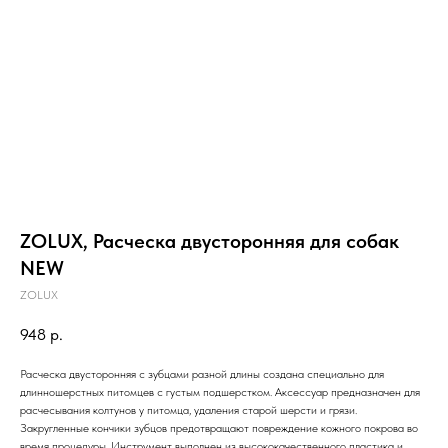
ZOLUX, Расческа двусторонняя для собак
NEW
ZOLUX
948
р.
Расческа двусторонняя с зубцами разной длины создана специально для
длинношерстных питомцев с густым подшерстком. Аксессуар предназначен для
расчесывания колтунов у питомца, удаления старой шерсти и грязи.
Закругленные кончики зубцов предотвращают повреждение кожного покрова во
время процедуры. Инструмент выполнен из высококачественного пластика и