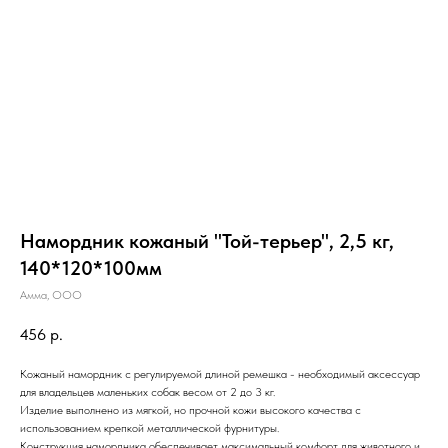
Намордник кожаный "Той-терьер", 2,5 кг,
140*120*100мм
Амма, ООО
456
р.
Кожаный намордник с регулируемой длиной ремешка - необходимый аксессуар
для владельцев маленьких собак весом от 2 до 3 кг.
Изделие выполнено из мягкой, но прочной кожи высокого качества с
использованием крепкой металлической фурнитуры.
Конструкция намордника обеспечивает максимальный комфорт для животного и