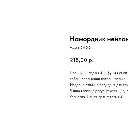
Намордник нейлон
Амма, ООО
218,00
р.
Прочный, надежный и функциональ
собак, посещении ветеринара или
Изделие отлично подходит для таки
Длина изделия регулируется индив
Упаковка: Пакет прямоугольный