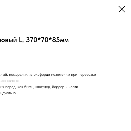
овый L, 370*70*85мм
ный, намордник из оксфорда незаменим при перевозке
 зоосалона.
х пород, как бигль, шнауцер, бордер и колли.
идуально.