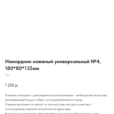
Намордник кожаный универсальный №4,
180*80*135мм
Triol
1 250
р.
Кожаный намордник с регулируемой длиной ремешка - необходимый аксессуар
для владельцев больших собак и питомцев бойцовских пород.
Изделие выполнено из мягкой, но прочной кожи высокого качества с
использованием крепкой металлической фурнитуры.
Конструкция намордника обеспечивает максимальную безопасность для