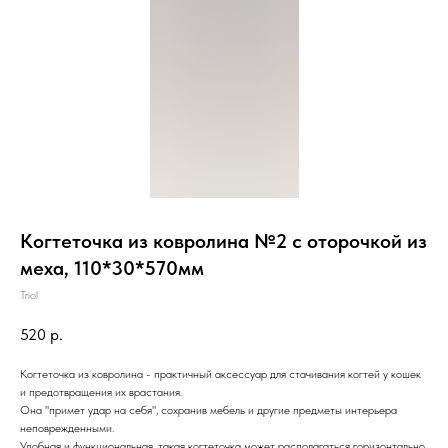
Когтеточка из ковролина №2 с оторочкой из
меха, 110*30*570мм
Triol
520
р.
Когтеточка из ковролина - практичный аксессуар для стачивания когтей у кошек
и предотвращения их врастания.
Она "примет удар на себя", сохранив мебель и другие предметы интерьера
неповрежденными.
Удобная и функциональная, такая когтеточка может располагаться горизонтально