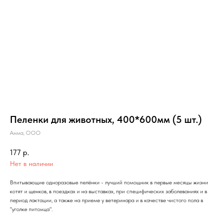
Пеленки для животных, 400*600мм (5 шт.)
Амма, ООО
177
р.
Нет в наличии
Впитывающие одноразовые пелёнки - лучший помощник в первые месяцы жизни
котят и щенков, в поездках и на выставках, при специфических заболеваниях и в
период лактации, а также на приеме у ветеринара и в качестве чистого пола в
"уголке питомца".