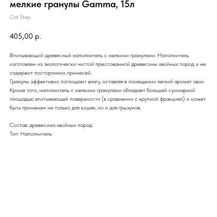
мелкие гранулы Gamma, 15л
Cat Step
405,00
р.
Впитывающий древесный наполнитель с мелкими гранулами. Наполнитель
изготовлен из экологически чистой прессованной древесины хвойных пород и не
содержит посторонних примесей.
Гранулы эффективно поглощают влагу, оставляя в помещении легкий аромат хвои.
Кроме того, наполнитель с мелкими гранулами обладает большей суммарной
площадью впитывающей поверхности (в сравнении с крупной фракцией) и может
быть применен не только для кошек, но и для грызунов.
Состав: древесина хвойных пород.
Тип: Наполнитель