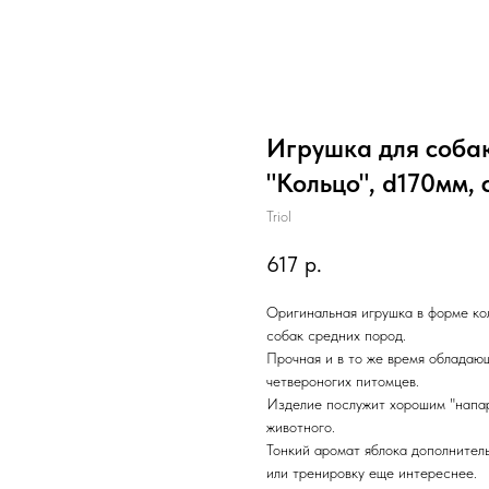
Игрушка для соба
"Кольцо", d170мм
Triol
617
р.
Оригинальная игрушка в форме ко
собак средних пород.
Прочная и в то же время обладаю
четвероногих питомцев.
Изделие послужит хорошим "напар
животного.
Тонкий аромат яблока дополнител
или тренировку еще интереснее.