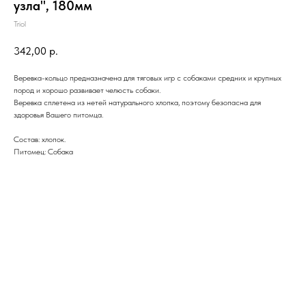
узла", 180мм
Triol
342,00
р.
Веревка-кольцо предназначена для тяговых игр с собаками средних и крупных
пород и хорошо развивает челюсть собаки.
Веревка сплетена из нетей натурального хлопка, поэтому безопасна для
здоровья Вашего питомца.
Состав: хлопок.
Питомец: Собака