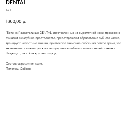
DENTAL
Triol
1800,00
р.
"Ботинки" жевательные DENTAL, изготовленные из сыромятной кожи, прекрасно
очищают межзубное пространство, предотвращают образование зубного камня,
тренируют челюстные мышцы, привлекают внимание собаки на долгое время, что
значительно снижает риск порчи предметов мебели и личных вещей хозяина.
Подходит для собак крупных пород.
Состав: сыромятная кожа.
Питомец: Собака