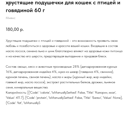
хрустящие подушечки для кошек с птицей и
говядиной 60 г
Мнямс
180,00
р.
Хрустящие подушечки с птицей и говядиной - это возможность проявить свою
любовь и позаботиться о здоровье и красоте вашей кошки. Входящие в состав
масло лосося, семена льна и цинк благотворно влияют на здоровье кожи питомца
и на качество его шерсти, предотвращая выпадение и придавая блеск.
Состав: овощи, мясо и животные производные 28% (дегидрированная курица
16%, дегидрированная индейка 4%, мука из шквар (говядина 4%, свинина),
куриная печень, свиная печень), масла и жиры (куриный жир, жир индейки,
говяжий жир, масло лосося), экстракт растительных белков, дрожжи, льняное
семя, минеральные вещества.
Калорийность: [{'Code': 'calorie', 'IsManuallySetted': False, 'Title': 'Калории, ккал',
'Value': 411.7}, {'Code': 'protein', 'IsManuallySetted': False, 'Title': 'Белки', 'Value': None},
{'Code': 'fat', 'IsManuallyS