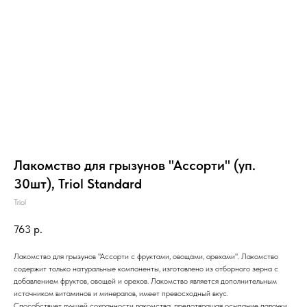
Лакомство для грызунов "Ассорти" (уп.
30шт), Triol Standard
Triol
763
р.
Лакомство для грызунов "Ассорти с фруктами, овощами, орехами". Лакомство
содержит только натуральные компоненты, изготовлено из отборного зерна с
добавлением фруктов, овощей и орехов. Лакомство является дополнительным
источником витаминов и минералов, имеет превосходный вкус.
Способствует лучшей сохранности лакомства, предотвращая осыпание палочки.