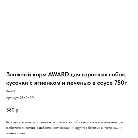
Влажный корм AWARD для взрослых собак,
кусочки с ягненком и печенью в соусе 750г
Award
Артикул:
2540409
380
р.
Кусочки с ягненком и печенью в соусе - это сбалансированное питание для
любимого питомца, с добавлением овощей и фруктов богатых витаминами и
минералами.