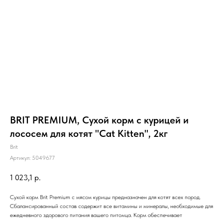
BRIT PREMIUM, Сухой корм с курицей и
лососем для котят "Cat Kitten", 2кг
Brit
Артикул:
5049677
1 023,1
р.
Сухой корм Brit Premium с мясом курицы предназначен для котят всех пород.
Сбалансированный состав содержит все витамины и минералы, необходимые для
ежедневного здорового питания вашего питомца. Корм обеспечивает