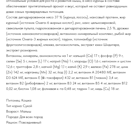
оптимальные условия для роста и развития мышц, а мясо курицы в составе
обеспечивает притягательный аромат и вкус, который не оставит равнодушным
даже самых привередливых питомцев.
Состав: дегидрированное мясо 37 % (курица, лосось), маисовый протеин, жир
куриный (источник Омега-6 жирных кислот), рис, маис цельнозерновой,
свекольная пульпа, гидролизованная и дегидратированная печень 2,5 %, дрожжи
(источник маннанолигосахаридов), витаминно-минеральный комплекс, рыбий жир
(источник Омега-3 жирных кислот), таурин, топинамбур (источник
фруктоолигосахаридов), клюква, антиокислитель, экстракт юкки Шидигера,
экстракт розмарина.
Витамины, минералы, аминокислоты на 1 кг: кальций (Ca) 17 г, фосфор (P) 9 г,
селен (Se) 5 г, лизин (L) 17 г, натрий (Na) 1 г, хлориды (Cl) 1,6 г, метионин и цистин
12,6 г, триптофан 2,8 г, магний (Mg) 1,1 г, калий (K) 2,9 г, железо (Fe) 278 мг, цинк
(Zn) 142 мг, марганец (Mn) 32 мг, йод (I) 2,2 мг, витамин А 20480 МЕ, витамин
D3 624 МЕ, витамин Е (α–токоферол) 432 мг, витамин В1 (тиамин) 3,4 мг,
витамин В2 (рибофлавин) 2 мг, витамин В3 24 мг, витамин В5 4 мг, витамин В12
0,02 мг, биотин 1,08 мг, фолиевая к-та 0,48 мг, таурин 1 мг, медь (Cu) 18 мг.
Питомец: Кошка
Тип корма: Сухой
Возраст: Малыш
Порода: Для всех пород
Рацион: Повседневный