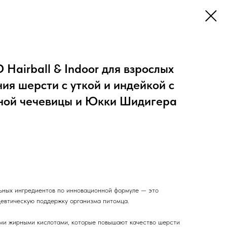
Hairball & Indoor для взрослых
ия шерсти с уткой и индейкой с
ной чечевицы и Юкки Шидигера
ьных ингредиентов по инновационной формуле — это
евтическую поддержку организма питомца.
и жирными кислотами, которые повышают качество шерсти