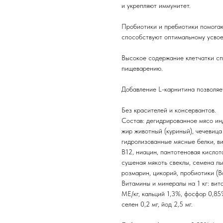
и укрепляют иммунитет.
Пробиотики и пребиотики помога
способствуют оптимальному усвое
Высокое содержание клетчатки сп
пищеварению.
Добавление L-карнитина позволяе
Без красителей и консервантов.
Состав: дегидрированное мясо ин
жир животный (куриный), чечевица
гидролизованные мясные белки, ви
В12, ниацин, пантотеновая кислот
сушеная мякоть свеклы, семена ль
розмарин, цикорий, пробиотики (Bacil
Витамины и минералы на 1 кг: ви
ME/кг, кальций 1,3%, фосфор 0,85%
селен 0,2 мг, йод 2,5 мг.