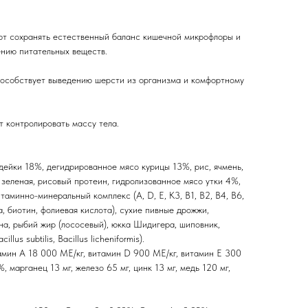
ют сохранять естественный баланс кишечной микрофлоры и
нию питательных веществ.
особствует выведению шерсти из организма и комфортному
т контролировать массу тела.
дейки 18%, дегидрированное мясо курицы 13%, рис, ячмень,
 зеленая, рисовый протеин, гидролизованное мясо утки 4%,
таминно-минеральный комплекс (А, D, E, К3, В1, В2, В4, В6,
а, биотин, фолиевая кислота), сухие пивные дрожжи,
на, рыбий жир (лососевый), юкка Шидигера, шиповник,
lus subtilis, Bacillus licheniformis).
тамин А 18 000 ME/кг, витамин D 900 ME/кг, витамин E 300
, марганец 13 мг, железо 65 мг, цинк 13 мг, медь 120 мг,