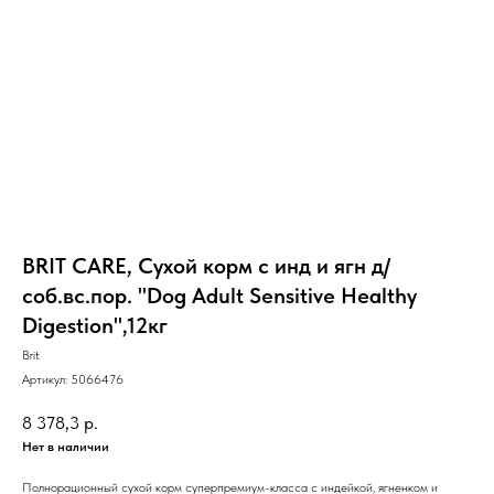
BRIT CARE, Сухой корм с инд и ягн д/
соб.вс.пор. "Dog Adult Sensitive Healthy
Digestion",12кг
Brit
Артикул:
5066476
8 378,3
р.
Нет в наличии
Полнорационный сухой корм суперпремиум-класса с индейкой, ягненком и