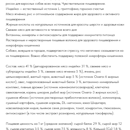
рисом для взрослых собак всех пород. Чувствительное пищеварение.
Индейка — естественный источник L-триптофана, гормона счастья
Мясо ягнёнка, рис и оптимальное содержание жира для здорового и активного
пищеварения
Жирные кислоты из натуральных источников для красоты шерсти и здоровья кожи
Свежее мясо для активности в течение всего дня
Витамины, минералы и антиоксиданты для поддержки иммунитета питомца
Растворимые и нерастворимые пищевые волокна для здорового пищеварения и
микрофлоры кишечника
Собаки, живущие в городах, подвергаются стрессу, что негативно сказывается на
их пищеварении. Важно обеспечить поддержку полезной микрофлоры кишечника.
Состав: мясо 41 % (дегидрированное мясо индейки 31 %, свежее мясо и
субпродукты индейки 5 %, свежее мясо ягненка 5 %), ячмень, рис
цельнозерновой, желтый горох, животный жир 5 % (источник Омега-6 жирных
кислот), овес, гидролизованный животный белок 3 %, витаминно-минеральный
комплекс, пивные дрожжи (источник маннанолигосахаридов), клетчатка
свекловичная, корень цикория, рыбий жир (источник Омега-3 жирных кислот),
сушеное яблоко (источник растворимых пребиотических волокон), холинхлорид,
сушеный картофель, сушеная морковь, DL-метионин, юкка Шидигера,
новозеландская мидия, льняное семя, розмарин, томат, хондроитин, глюкозамин,
антиоксидант (в том числе экстракт розмарина, натуральные токоферолы).
Пищевая ценность на 1 кг (средние значения): сырой белок 29 %, сырой жир 12
%, сырая клетчатка 3,5 %, сырая зола 7,5 %, влажность 8 %, Кальций (Са) 1,8 %,