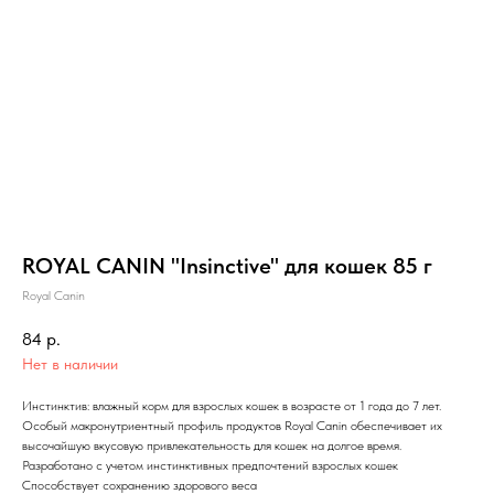
ROYAL CANIN "Insinctive" для кошек 85 г
Royal Canin
84
р.
Нет в наличии
Инстинктив: влажный корм для взрослых кошек в возрасте от 1 года до 7 лет.
Особый макронутриентный профиль продуктов Royal Canin обеспечивает их
высочайшую вкусовую привлекательность для кошек на долгое время.
Разработано с учетом инстинктивных предпочтений взрослых кошек
Способствует сохранению здорового веса