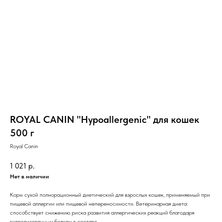
ROYAL CANIN "Hypoallergenic" для кошек
500 г
Royal Canin
1 021
р.
Нет в наличии
Корм сухой полнорационный диетический для взрослых кошек, применяемый при
пищевой аллергии или пищевой непереносимости. Ветеринарная диета:
способствует снижению риска развития аллергических реакций благодаря
гидролизованным белкам в составе