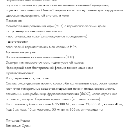
формула помогает поддерживать естественный защитный барьер кожи;
содержит незаменимые Омега-3 жирные кислоты и нутриенты для поддержания
здоровья пищеварительной системы и кожи.
Показания:
Нежелательные реакции на корм (НРК) с дерматологическими и/или
гастроэнтерологическими симптомами:
- постановка диагноза (элиминационное исследование)
- диетотерапия
Атопический дерматит кошек в сочетании с НРК
Хроническая диарея
Воспалительные заболевания кишечника (ВЗК)
Экзокринная недостаточность поджелудочной железы
Чрезмерный рост бактериальной флоры в тонком кишечнике
Противопоказания:
Рост, беременность, лактация.
Состав: рис, гидролизат изолята соевого белка, животные жиры, растительная
клетчатка, минеральные вещества, гидролизат печени птицы, соевое масло,
свекольный жом, рыбий жир, фруктоолигосахариды (ФОС), масло огуречника
аптечного, экстракт бархатцев прямостоячих (источник лютеина).
Питательные добавки: витамин А: 25300 МЕ, витамин D3: 800 МЕ, железо: 41 мг,
йод: 3 мг, медь: 10 мг, марганец: 55 мг, цинк: 206 мг, антиоксиданты.
Питомец: Кошка
Тип корма: Сухой