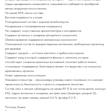
Сырье одновременно измельчается, смешивается и взбивается, приоб­ретая
легкую, воздушную консистенцию.
Не менее 80% мяса в составе.
Высокая поедаемость у кошек.
Полнорационный состав и широкая линейка вкусов.
Натуральные и гипоаллергенные ингредиенты.
Не содержит искусственных ароматизаторов и консервантов.
Содержит витамины и минералы для крепкого иммунитета.
Сбалансирование содержание незаменимых аминокислот.
Полноценный состав по жирорастворимым витаминам, необходимым организму
для здоровья.
Содержит цикорий — источник клетчатки и пребиотика инулина.
Содержит юкку, в которой содержатся фенолы и сапонины, которые
способствуют снижению различных воспалений, помогают работе печени,
стимулируют пищеварение. Благотворно влияют эти веще­ства и на иммунитет,
укрепляя весь организм.
Имеет идеальную консистенцию.
Упаковано в ламистер – алюминиевую упаковку нового поколения, что означает
герметичность, безопасность и легкость открывания, легкий вес.
Состав: мясо и мясные субпродукты не менее 80 % (в том числе кролик минимум
4%), таурин, витамины и минералы, экстракт юкки Шидигера, цикорий, DL-
метионин, экстракт клюквы, кальций 0,4 %, фосфор 0,3 %.
Питомец: Кошка