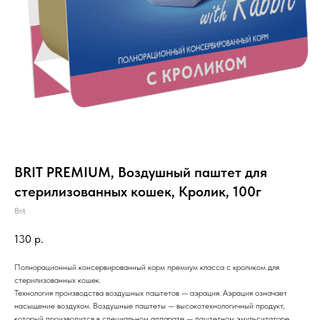
BRIT PREMIUM, Воздушный паштет для
стерилизованных кошек, Кролик, 100г
Brit
130
р.
Полнорационный консервированный корм премиум класса с кроликом для
стерилизованных кошек.
Технология производства воздушных паштетов — аэрация. Аэрация означает
насыщение воздухом. Воздушные паштеты — высокотехнологичный продукт,
который производится в специальном аппарате — паштетном эмульситаторе.