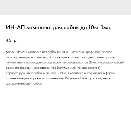
ИН-АП комплекс для собак до 10кг 1мл.
461
р.
Капли ИН-АП комплекс для собак до 10 кг – лечебно-профилактическое
антипаразитарное средство, обладающее комплексным действием против
личиночных и половозрелых фаз развития эктопаразитов (блох, иксодовых клещей,
вшей, власоедов) и эндопаразитов (круглых и ленточных глистов),
паразитирующих у собак и щенков. ИН-АП комплекс выпускается в форме
применения для наружного применения. Регулярный повтор проведения
дегельминтизации собак.